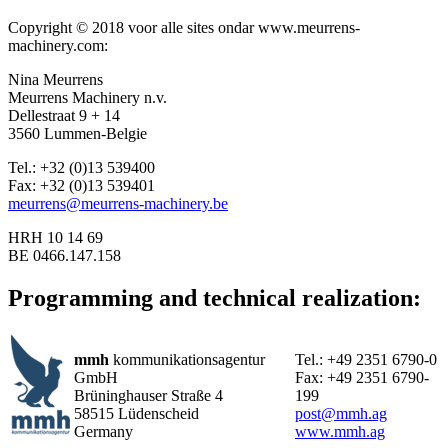
Copyright © 2018 voor alle sites ondar www.meurrens-
machinery.com:
Nina Meurrens
Meurrens Machinery n.v.
Dellestraat 9 + 14
3560 Lummen-Belgie
Tel.: +32 (0)13 539400
Fax: +32 (0)13 539401
meurrens@meurrens-machinery.be
HRH 10 14 69
BE 0466.147.158
Programming and technical realization:
mmh
kommunikationsagentur
Tel.: +49 2351 6790-0
GmbH
Fax: +49 2351 6790-
Brüninghauser Straße 4
199
58515 Lüdenscheid
post@mmh.ag
Germany
www.mmh.ag